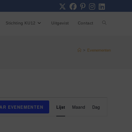
Toggle
Stichting KU12
Uitgevist
Contact
site
>
Evenementen
zoeken
E
AR EVENEMENTEN
Lijst
Maand
Dag
v
e
n
e