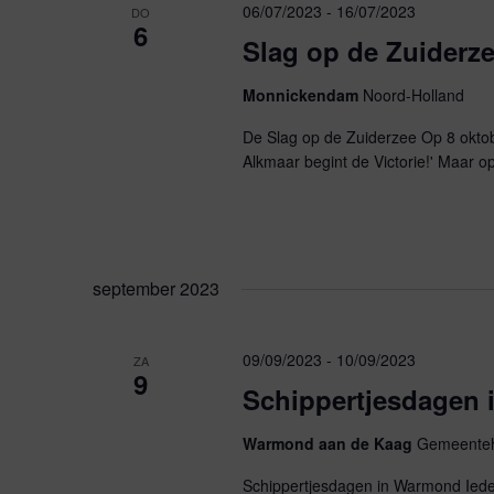
06/07/2023
-
16/07/2023
t
DO
6
Slag op de Zuiderz
i
Monnickendam
Noord-Holland
e
De Slag op de Zuiderzee Op 8 okto
Alkmaar begint de Victorie!' Maar o
september 2023
09/09/2023
-
10/09/2023
ZA
9
Schippertjesdagen
Warmond aan de Kaag
Gemeente
Schippertjesdagen in Warmond Iede