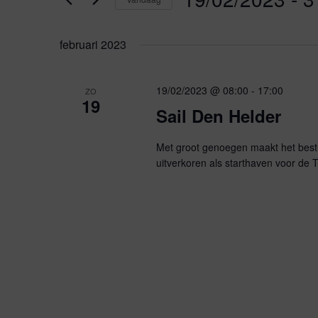
e
e
S
n
e
k
februari 2023
n
l
e
e
y
e
19/02/2023 @ 08:00
-
17:00
ZO
c
w
19
Sail Den Helder
t
o
m
e
r
e
Met groot genoegen maakt het bestu
d
uitverkoren als starthaven voor de 
r
i
e
e
n
e
.
n
n
Z
d
o
t
a
e
t
k
e
u
v
m
o