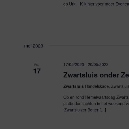
n
y
op Urk. Klik hier voor meer Evene
w
o
w
r
d
e
.
mei 2023
e
17/05/2023
-
20/05/2023
WO
r
17
Zwartsluis onder Ze
g
Zwartsluis
Handelskade, Zwartslui
Op en rond Hemelvaartsdag Zwartslui
e
platbodemjachten in het weekend v
‘Zwartsluizer Botter […]
v