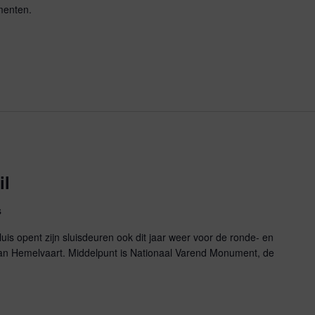
menten.
il
s
s opent zijn sluisdeuren ook dit jaar weer voor de ronde- en
an Hemelvaart. Middelpunt is Nationaal Varend Monument, de