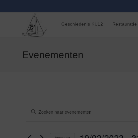
Ga
naar
inhoud
Geschiedenis KU12
Restauratie
Evenementen
Evenementen
E
V
u
v
l
e
19/02/2023
 - 
3
Vandaag