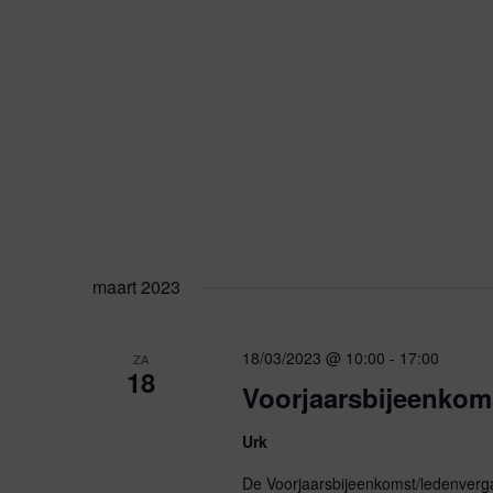
.
n
o
r
E
Z
v
e
o
n
e
e
m
e
k
n
maart 2023
t
e
e
n
18/03/2023 @ 10:00
-
17:00
ZA
m
18
n
Voorjaarsbijeenkom
e
t
Urk
e
k
e
De Voorjaarsbijeenkomst/ledenverg