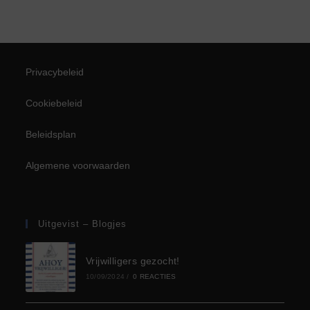
i
g
a
n
a
t
n
Z
i
Privacybeleid
e
E
Cookiebeleid
o
Beleidsplan
v
e
Algemene voorwaarden
e
k
n
e
Uitgevist – Blogjes
e
n
Vrijwilligers gezocht!
10/09/2024
/
0 REACTIES
m
e