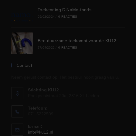
e
Toekenning DiNaMo-fonds
n
05/02/2024
/
0 REACTIES
n
w
Een duurzame toekomst voor de KU12
t
e
27/04/2022
/
0 REACTIES
e
e
Contact
n
Neem gerust contact op. Het bestuur hoort graag van u.
r
Stichting KU12
Poelgeeststraat 20a, 2316 XL Leiden
g
Telefoon:
e
071 5222509
E-mail:
v
Opent
info@ku12.nl