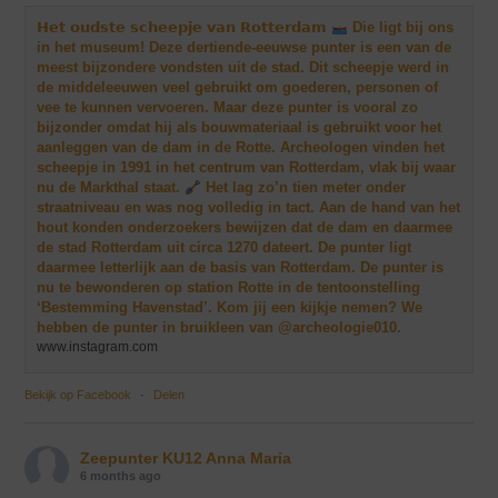
𝗛𝗲𝘁 𝗼𝘂𝗱𝘀𝘁𝗲 𝘀𝗰𝗵𝗲𝗲𝗽𝗷𝗲 𝘃𝗮𝗻 𝗥𝗼𝘁𝘁𝗲𝗿𝗱𝗮𝗺
Die ligt bij ons
in het museum! Deze dertiende-eeuwse punter is een van de
meest bijzondere vondsten uit de stad. Dit scheepje werd in
de middeleeuwen veel gebruikt om goederen, personen of
vee te kunnen vervoeren. Maar deze punter is vooral zo
bijzonder omdat hij als bouwmateriaal is gebruikt voor het
aanleggen van de dam in de Rotte. Archeologen vinden het
scheepje in 1991 in het centrum van Rotterdam, vlak bij waar
nu de Markthal staat.
Het lag zo’n tien meter onder
straatniveau en was nog volledig in tact. Aan de hand van het
hout konden onderzoekers bewijzen dat de dam en daarmee
de stad Rotterdam uit circa 1270 dateert. De punter ligt
daarmee letterlijk aan de basis van Rotterdam. De punter is
nu te bewonderen op station Rotte in de tentoonstelling
‘Bestemming Havenstad’. Kom jij een kijkje nemen? We
hebben de punter in bruikleen van @archeologie010.
www.instagram.com
Bekijk op Facebook
·
Delen
Zeepunter KU12 Anna Maria
6 months ago