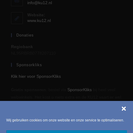
info@ku12.nl
Website:
www.ku12.nl
Donaties
Regiobank
NL95RBRB0778207110
Sponsorkliks
Klik hier voor SponsorKliks
Gratis sponseren
: bestel via
SponsorKliks
bij heel veel
webwinkels. Het kost u niets extra en de KU12 vaart er wel
bij!
Wij gebruiken cookies om onze website en onze service te optimaliseren.