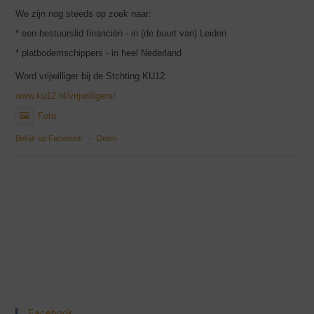
We zijn nog steeds op zoek naar:
* een bestuurslid financiën - in (de buurt van) Leiden
* platbodemschippers - in heel Nederland
Word vrijwilliger bij de Stchting KU12:
www.ku12.nl/vrijwilligers/
Foto
Bekijk op Facebook
·
Delen
Facebook