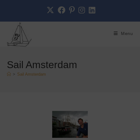
de
inhoud
Menu
Sail Amsterdam
>
Sail Amsterdam