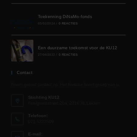
Toekenning DiNaMo-fonds
05/02/2024
/
0 REACTIES
Een duurzame toekomst voor de KU12
27/04/2022
/
0 REACTIES
Contact
Neem gerust contact op. Het bestuur hoort graag van u.
Stichting KU12
Poelgeeststraat 20a, 2316 XL Leiden
Telefoon:
071 5222509
E-mail: