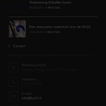
Toekenning DiNaMo-fonds
05/02/2024
/
0 REACTIES
Een duurzame toekomst voor de KU12
27/04/2022
/
0 REACTIES
Contact
Neem gerust contact op. Het bestuur hoort graag van u.
Stichting KU12
Poelgeeststraat 20a, 2316 XL Leiden
Telefoon:
071 5222509
E-mail:
info@ku12.nl