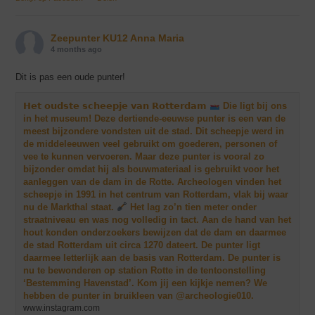
Zeepunter KU12 Anna Maria
4 months ago
Dit is pas een oude punter!
𝗛𝗲𝘁 𝗼𝘂𝗱𝘀𝘁𝗲 𝘀𝗰𝗵𝗲𝗲𝗽𝗷𝗲 𝘃𝗮𝗻 𝗥𝗼𝘁𝘁𝗲𝗿𝗱𝗮𝗺
Die ligt bij ons
in het museum! Deze dertiende-eeuwse punter is een van de
meest bijzondere vondsten uit de stad. Dit scheepje werd in
de middeleeuwen veel gebruikt om goederen, personen of
vee te kunnen vervoeren. Maar deze punter is vooral zo
bijzonder omdat hij als bouwmateriaal is gebruikt voor het
aanleggen van de dam in de Rotte. Archeologen vinden het
scheepje in 1991 in het centrum van Rotterdam, vlak bij waar
nu de Markthal staat.
Het lag zo’n tien meter onder
straatniveau en was nog volledig in tact. Aan de hand van het
hout konden onderzoekers bewijzen dat de dam en daarmee
de stad Rotterdam uit circa 1270 dateert. De punter ligt
daarmee letterlijk aan de basis van Rotterdam. De punter is
nu te bewonderen op station Rotte in de tentoonstelling
‘Bestemming Havenstad’. Kom jij een kijkje nemen? We
hebben de punter in bruikleen van @archeologie010.
www.instagram.com