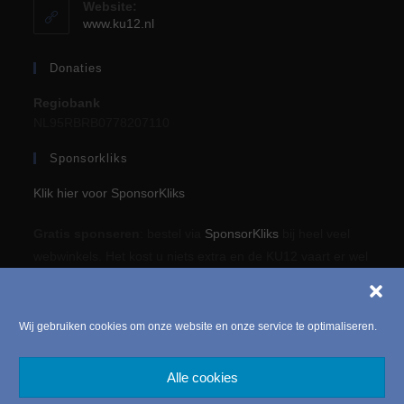
Website:
www.ku12.nl
Donaties
Regiobank
NL95RBRB0778207110
Sponsorkliks
Klik hier voor SponsorKliks
Gratis sponseren
: bestel via
SponsorKliks
bij heel veel
webwinkels. Het kost u niets extra en de KU12 vaart er wel
bij!
Wij gebruiken cookies om onze website en onze service te optimaliseren.
Hosting by:
Haringstad
Alle cookies