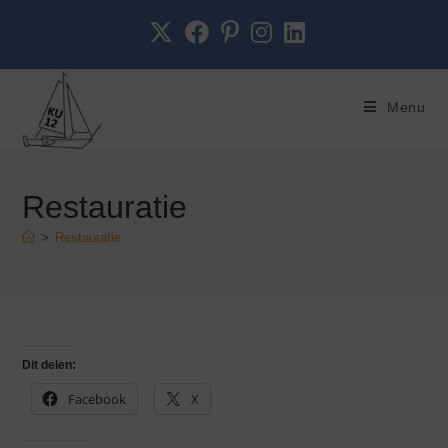
de
inhoud
Menu
Restauratie
>
Restauratie
Dit delen:
Facebook
X