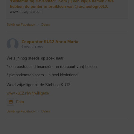
‘Bestemming Havenstad’. Kom jij een kijkje nemen? We
hebben de punter in bruikleen van @archeologie010.
www.instagram.com
Bekijk op Facebook
·
Delen
Zeepunter KU12 Anna Maria
6 months ago
We zijn nog steeds op zoek naar:
* een bestuurslid financiën - in (de buurt van) Leiden
* platbodemschippers - in heel Nederland
Word vrijwilliger bij de Stchting KU12:
www.ku12.nl/vrijwilligers/
Foto
Bekijk op Facebook
·
Delen