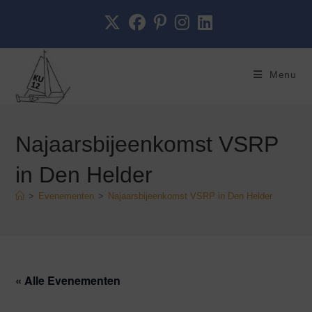
Ga
de
naar
inhoud
inhoud
Menu
Najaarsbijeenkomst VSRP
in Den Helder
>
Evenementen
>
Najaarsbijeenkomst VSRP in Den Helder
« Alle Evenementen