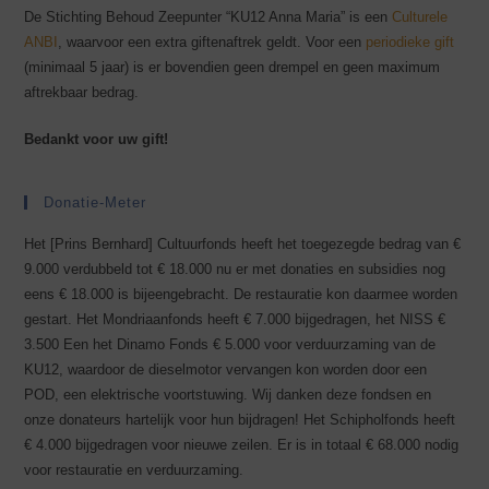
De Stichting Behoud Zeepunter “KU12 Anna Maria” is een
Culturele
ANBI
, waarvoor een extra giftenaftrek geldt. Voor een
periodieke gift
(minimaal 5 jaar) is er bovendien geen drempel en geen maximum
aftrekbaar bedrag.
Bedankt voor uw gift!
Donatie-Meter
Het [Prins Bernhard] Cultuurfonds heeft het toegezegde bedrag van €
9.000 verdubbeld tot € 18.000 nu er met donaties en subsidies nog
eens € 18.000 is bijeengebracht. De restauratie kon daarmee worden
gestart. Het Mondriaanfonds heeft € 7.000 bijgedragen, het NISS €
3.500 Een het Dinamo Fonds € 5.000 voor verduurzaming van de
KU12, waardoor de dieselmotor vervangen kon worden door een
POD, een elektrische voortstuwing. Wij danken deze fondsen en
onze donateurs hartelijk voor hun bijdragen! Het Schipholfonds heeft
€ 4.000 bijgedragen voor nieuwe zeilen. Er is in totaal € 68.000 nodig
voor restauratie en verduurzaming.