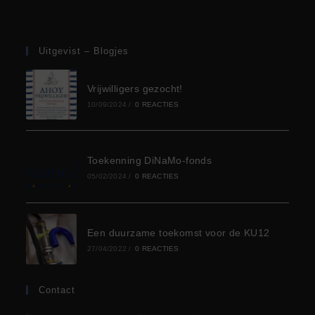
Uitgevist – Blogjes
Vrijwilligers gezocht!
10/09/2024
/
0 REACTIES
Toekenning DiNaMo-fonds
05/02/2024
/
0 REACTIES
Een duurzame toekomst voor de KU12
27/04/2022
/
0 REACTIES
Contact