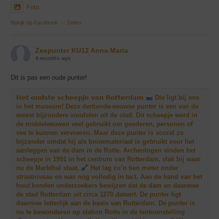
Foto
Bekijk op Facebook
·
Delen
Zeepunter KU12 Anna Maria
4 months ago
Dit is pas een oude punter!
𝗛𝗲𝘁 𝗼𝘂𝗱𝘀𝘁𝗲 𝘀𝗰𝗵𝗲𝗲𝗽𝗷𝗲 𝘃𝗮𝗻 𝗥𝗼𝘁𝘁𝗲𝗿𝗱𝗮𝗺
Die ligt bij ons
in het museum! Deze dertiende-eeuwse punter is een van de
meest bijzondere vondsten uit de stad. Dit scheepje werd in
de middeleeuwen veel gebruikt om goederen, personen of
vee te kunnen vervoeren. Maar deze punter is vooral zo
bijzonder omdat hij als bouwmateriaal is gebruikt voor het
aanleggen van de dam in de Rotte. Archeologen vinden het
scheepje in 1991 in het centrum van Rotterdam, vlak bij waar
nu de Markthal staat.
Het lag zo’n tien meter onder
straatniveau en was nog volledig in tact. Aan de hand van het
hout konden onderzoekers bewijzen dat de dam en daarmee
de stad Rotterdam uit circa 1270 dateert. De punter ligt
daarmee letterlijk aan de basis van Rotterdam. De punter is
nu te bewonderen op station Rotte in de tentoonstelling