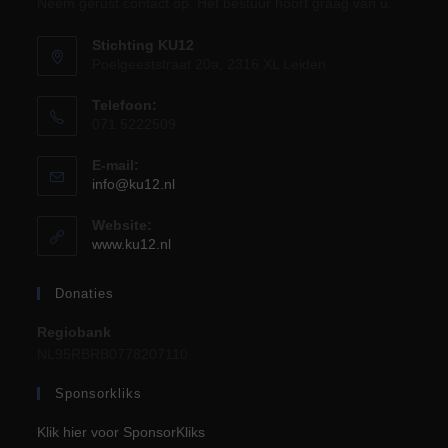
Neem gerust contact op. Het bestuur hoort graag van u.
Stichting KU12
Poelgeeststraat 20a, 2316 XL Leiden
Telefoon:
071 5222509
E-mail:
Opent
info@ku12.nl
in
je
Website:
toepassing
www.ku12.nl
Donaties
Regiobank
NL95RBRB0778207110
Sponsorkliks
Klik hier voor SponsorKliks